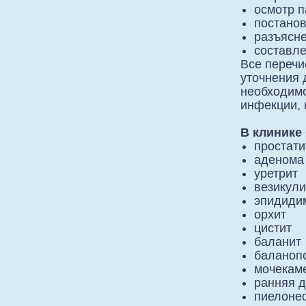
осмотр п
постанов
разъясне
составле
Все перечи
уточнения 
необходимо
инфекции, 
В клинике
простати
аденома
уретрит
везикули
эпидиди
орхит
цистит
баланит
баланоп
мочекам
ранняя д
пиелоне