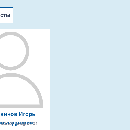
исты
винов Игорь
ксандрович
уролог-андролог