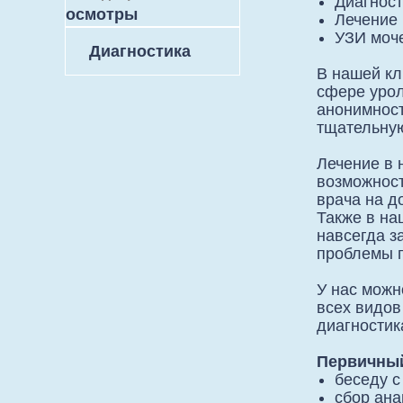
Диагност
осмотры
Лечение 
УЗИ моч
⠀⠀Диагностика
В нашей кл
сфере урол
анонимност
тщательную
Лечение в 
возможност
врача на д
Также в на
навсегда з
проблемы п
У нас можн
всех видов
диагностик
Первичный
беседу с
сбор ана