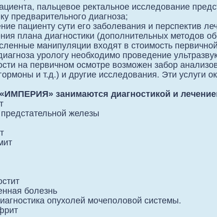
ациента, пальцевое ректальное исследование предс
ку предварительного диагноза;
ние пациенту сути его заболевания и перспектив ле
ния плана диагностики (дополнительных методов обс
сленные манипуляции входят в стоимость первичной
диагноза урологу необходимо проведение ультразвук
сти на первичном осмотре возможен забор анализов 
гормоны и т.д.) и другие исследования. Эти услуги 
 «ИМПЕРИЯ» занимаются диагностикой и лечени
т
 предстательной железы
т
мит
остит
енная болезнь
иагностика опухолей мочеполовой системы.
фрит