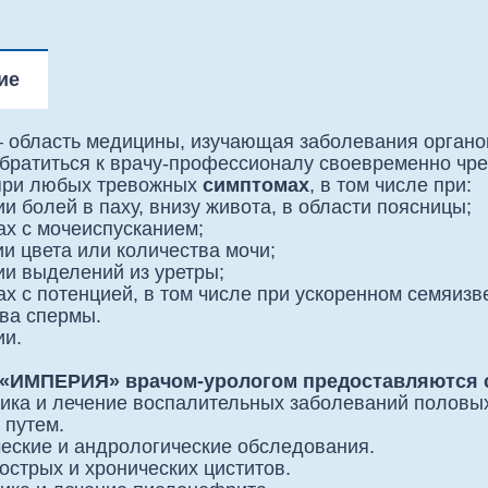
ие
 область медицины, изучающая заболевания органо
братиться к врачу-профессионалу своевременно чре
 при любых тревожных
симптомах
, в том числе при:
и болей в паху, внизу живота, в области поясницы;
х с мочеиспусканием;
и цвета или количества мочи;
и выделений из уретры;
х с потенцией, в том числе при ускоренном семяизв
ва спермы.
ии.
 «ИМПЕРИЯ» врачом-урологом предоставляются 
ика и лечение воспалительных заболеваний половы
 путем.
еские и андрологические обследования.
острых и хронических циститов.