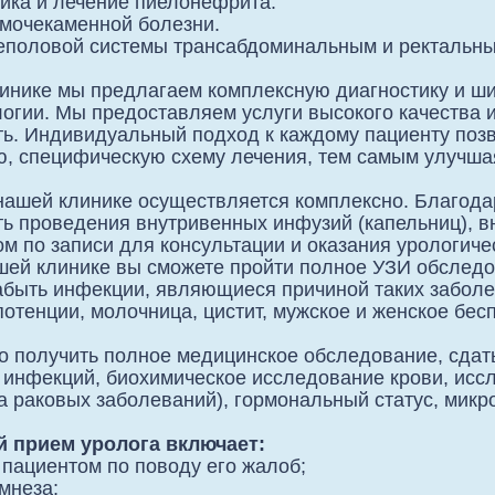
ика и лечение пиелонефрита.
мочекаменной болезни.
еполовой системы трансабдоминальным и ректальны
инике мы предлагаем комплексную диагностику и ши
огии. Мы предоставляем услуги высокого качества 
ь. Индивидуальный подход к каждому пациенту позв
, специфическую схему лечения, тем самым улучшая
нашей клинике осуществляется комплексно. Благод
ь проведения внутривенных инфузий (капельниц), 
ом по записи для консультации и оказания урологи
шей клинике вы сможете пройти полное УЗИ обследо
абыть инфекции, являющиеся причиной таких заболев
отенции, молочница, цистит, мужское и женское бес
о получить полное медицинское обследование, сдать
 инфекций, биохимическое исследование крови, исс
а раковых заболеваний), гормональный статус, микр
 прием уролога включает:
 пациентом по поводу его жалоб;
мнеза;