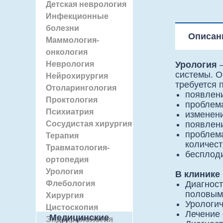
Детская неврология
Инфекционные
болезни
Описан
Маммология-
онкология
Неврология
Урология
–
системы. О
Нейрохирургия
требуется
Отоларингология
появлени
Проктология
проблема
Психиатрия
изменени
Сосудистая хирургия
появлени
проблема
Терапия
количест
Травматология-
бесплод
ортопедия
Урология
В клинике
Флебология
Диагност
половым
Хирургия
Урологич
Цистоскопия
Лечение 
⠀⠀Медицинские
Эндокринология