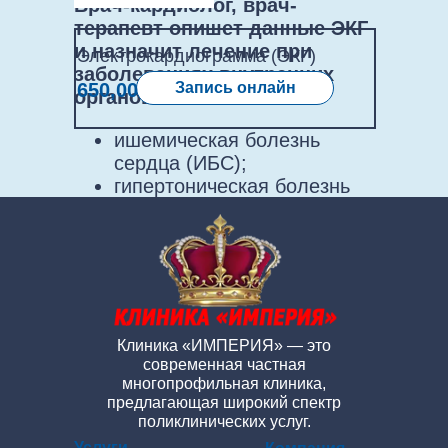
Врач-кардиолог, врач-
терапевт опишет данные ЭКГ
и назначит лечение при
Электрокардиограмма (ЭКГ)
заболеваниях внутренних
650,00
Запись онлайн
органов:
ишемическая болезнь
сердца (ИБС);
гипертоническая болезнь
(ГБ);
сердечная недостаточность
(СН) ;
нарушения ритма.
Клиника «ИМПЕРИЯ» — это
современная частная
многопрофильная клиника,
предлагающая широкий спектр
поликлинических услуг.
Услуги